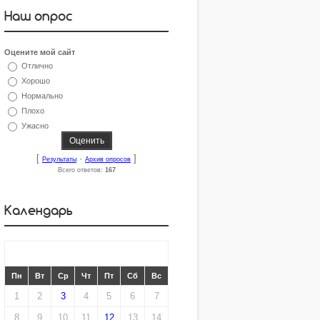
Наш опрос
Оцените мой сайт
Отлично
Хорошо
Нормально
Плохо
Ужасно
[
·
]
Результаты
Архив опросов
Всего ответов:
167
Календарь
«
ФЕВРАЛЬ 2016
»
Пн
Вт
Ср
Чт
Пт
Сб
Вс
1
2
3
4
5
6
7
8
9
10
11
12
13
14