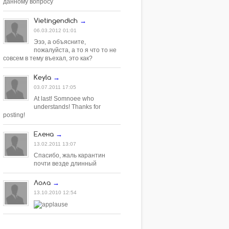
данному вопросу
Vietingendich
→
06.03.2012 01:01
Эээ, а объясните,
пожалуйста, а то я что то не
совсем в тему въехал, это как?
Keyla
→
03.07.2011 17:05
At last! Somnoee who
understands! Thanks for
posting!
Елена
→
13.02.2011 13:07
Спасибо, жаль карантин
почти везде длинный
Лола
→
13.10.2010 12:54