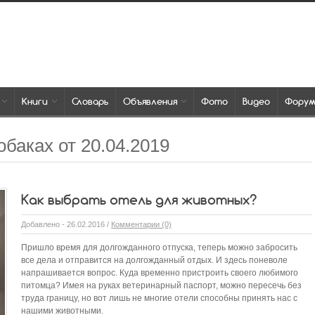
Книги
Словарь
Объявления
Фото
Видео
Фору
обаках от 20.04.2019
Как выбрать отель для животных?
Добавлено - 26.02.2016 /
Комментарии (0)
Пришло время для долгожданного отпуска, теперь можно забросить
все дела и отправится на долгожданный отдых. И здесь поневоле
напрашивается вопрос. Куда временно пристроить своего любимого
питомца? Имея на руках ветеринарный паспорт, можно пересечь без
труда границу, но вот лишь не многие отели способны принять нас с
нашими животными.