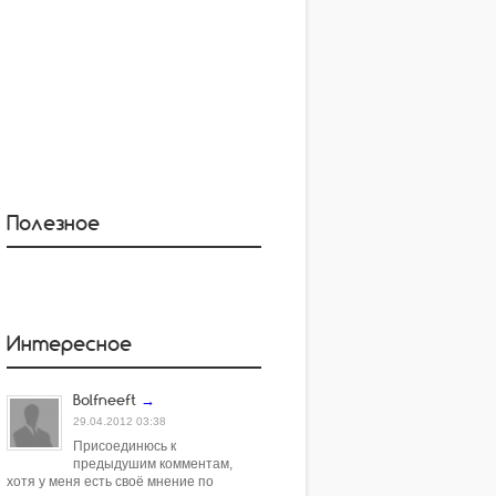
Полезное
Интересное
Bolfneeft
→
29.04.2012 03:38
Присоединюсь к
предыдушим комментам,
хотя у меня есть своё мнение по