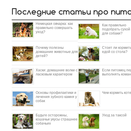
Последние статьи про пит
Немецкая овчарка: как
Как правильно
правильно совершать
подобрать сухой
уход?
для собаки?
Почему полезны
Стоит ли кормить
домашние животные для
едой со стола?
детей?
​Хаски: домашние волки с
Если питомец пе
ласковым характером
выполнять коман
Основы профилактики и
Чем кормить кот
лечения зубного камня у
собак
Будьте осторожны,
Уход за таксой
кошачьи укусы страшнее
собачьих