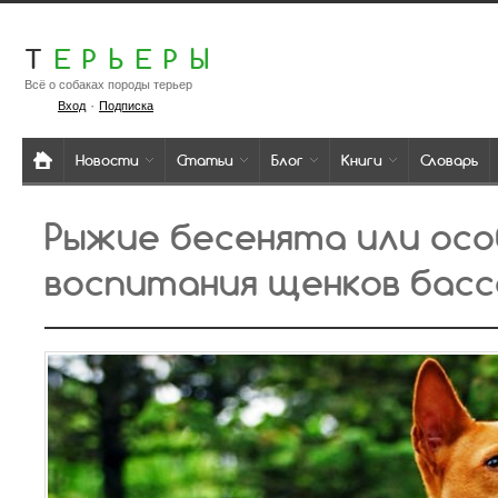
Т
ЕРЬЕРЫ
Всё о собаках породы терьер
·
Вход
Подписка
Новости
Статьи
Блог
Книги
Словарь
Рыжие бесенята или ос
воспитания щенков бас