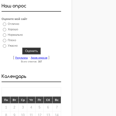
Наш опрос
Оцените мой сайт
Отлично
Хорошо
Нормально
Плохо
Ужасно
[
·
]
Результаты
Архив опросов
Всего ответов:
167
Календарь
«
АПРЕЛЬ 2019
»
Пн
Вт
Ср
Чт
Пт
Сб
Вс
1
2
3
4
5
6
7
8
9
10
11
12
13
14