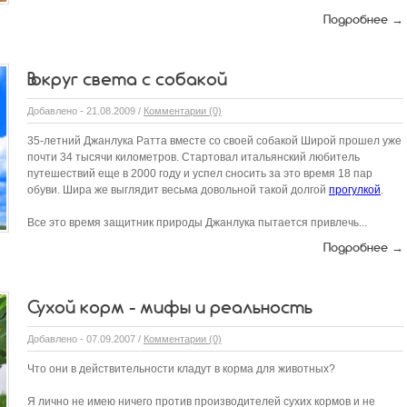
Подробнее →
Вокруг света с собакой
Добавлено - 21.08.2009 /
Комментарии (0)
35-летний Джанлука Ратта вместе со своей собакой Широй прошел уже
почти 34 тысячи километров. Стартовал итальянский любитель
путешествий еще в 2000 году и успел сносить за это время 18 пар
обуви. Шира же выглядит весьма довольной такой долгой
прогулкой
.
Все это время защитник природы Джанлука пытается привлечь...
Подробнее →
Сухой корм - мифы и реальность
Добавлено - 07.09.2007 /
Комментарии (0)
Что они в действительности кладут в корма для животных?
Я лично не имею ничего против производителей сухих кормов и не