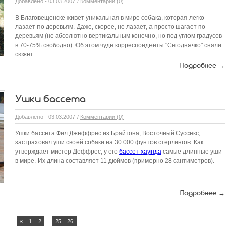
Добавлено - 03.03.2007 /
Комментарии (0)
В Благовещенске живет уникальная в мире собака, которая легко
лазает по деревьям. Даже, скорее, не лазает, а просто шагает по
деревьям (не абсолютно вертикальным конечно, но под углом градусов
в 70-75% свободно). Об этом чуде корреспонденты "Сегоднячко" сняли
сюжет:
Подробнее →
Ушки бассета
Добавлено - 03.03.2007 /
Комментарии (0)
Ушки бассета Фил Джеффрес из Брайтона, Восточный Суссекс,
застраховал уши своей собаки на 30.000 фунтов стерлингов. Как
утверждает мистер Деффрес, у его
бассет-хаунда
самые длинные уши
в мире. Их длина составляет 11 дюймов (примерно 28 сантиметров).
Подробнее →
...
«
1
2
25
26
27