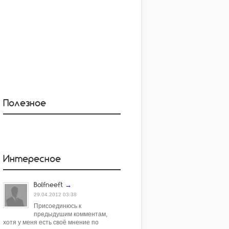
Полезное
Интересное
Bolfneeft
→
29.04.2012 03:38
Присоединюсь к
предыдушим комментам,
хотя у меня есть своё мнение по