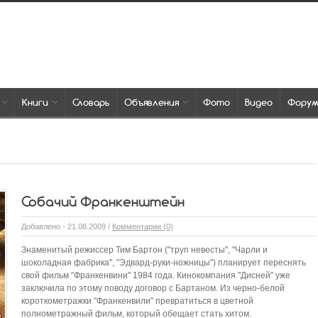
Книги
Словарь
Объявления
Фото
Видео
Фору
Собачий Франкенштейн
Добавлено - 21.08.2009 /
Комментарии (0)
Знаменитый режиссер Тим Бартон ("труп невесты", "Чарли и
шоколадная фабрика", "Эдвард-руки-ножницы") планирует переснять
свой фильм "Франкенвини" 1984 года. Кинокомпания "Дисней" уже
заключила по этому поводу договор с Бартаном. Из черно-белой
короткометражки "Франкенвили" превратиться в цветной
полнометражный фильм, который обещает стать хитом.