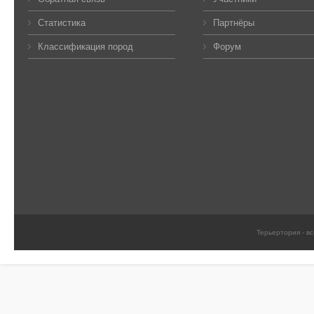
Статистика
Партнёры
Классификация пород
Форум
Терьертория - в