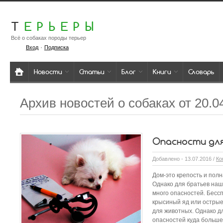
Т
ЕРЬЕРЫ
Всё о собаках породы терьер
·
Вход
Подписка
Новости
Статьи
Блог
Книги
Словарь
Архив новостей о собаках от 20.0
Опасности дл
Добавлено - 13.07.2016 /
Ко
Дом-это крепость и полн
Однако для братьев наш
много опасностей. Бессп
крысиный яд или острые
для животных. Однако 
опасностей куда больше,