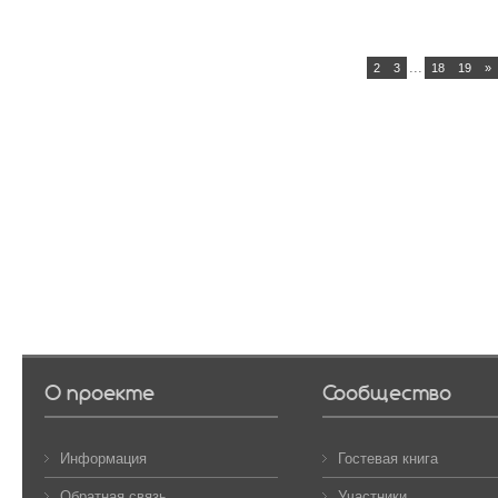
...
1
2
3
18
19
»
О проекте
Сообщество
Информация
Гостевая книга
Обратная связь
Участники