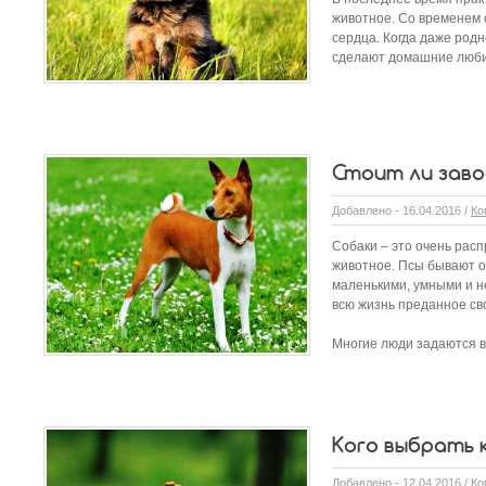
животное. Со временем 
сердца. Когда даже родн
сделают домашние люб
Даже в самую «темную» 
Стоит ли заво
Добавлено - 16.04.2016 /
Ко
Собаки – это очень рас
животное. Псы бывают о
маленькими, умными и не
всю жизнь преданное св
Многие люди задаются во
Кого выбрать 
Добавлено - 12.04.2016 /
Ко