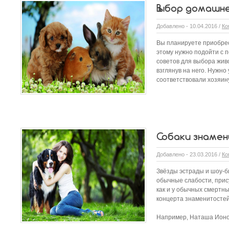
Выбор домашн
Добавлено - 10.04.2016 /
Ко
Вы планируете приобрес
этому нужно подойти с 
советов для выбора живо
взглянув на него. Нужно
соответствовали хозяину
Собаки знаме
Добавлено - 23.03.2016 /
Ко
Звёзды эстрады и шоу-б
обычные слабости, прис
как и у обычных смертны
концерта знаменитосте
Например, Наташа Ионов