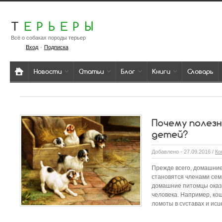
Т
ЕРЬЕРЫ
Всё о собаках породы терьер
·
Вход
Подписка
Новости
Статьи
Блог
Книги
Словарь
Почему полез
детей?
Добавлено - 27.09.2016 /
Ко
Прежде всего, домашние
становятся членами семь
домашние питомцы оказ
человека. Например, кош
ломоты в суставах и исц
Если маленький ребенок в