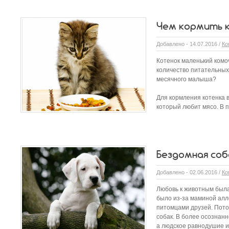
Чем кормить 
Добавлено - 14.07.2016 /
Ко
Котенок маленький комо
количество питательных
месячного малыша?
Для кормления котенка в
который любит мясо. В п
Бездомная со
Добавлено - 02.06.2016 /
Ко
Любовь к животным была
было из-за маминой алл
питомцами друзей. Пото
собак. В более осознанн
а людское равнодушие и