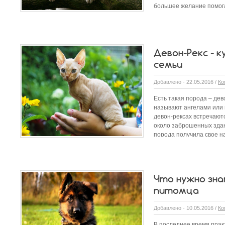
большее желание помогат
Девон-Рекс - к
семьи
Добавлено - 22.05.2016 /
Ко
Есть такая порода – дев
называют ангелами или
девон-рексах встречаютс
около заброшенных зда
порода получила свое н
Что нужно зна
питомца
Добавлено - 10.05.2016 /
Ко
В последнее время прак