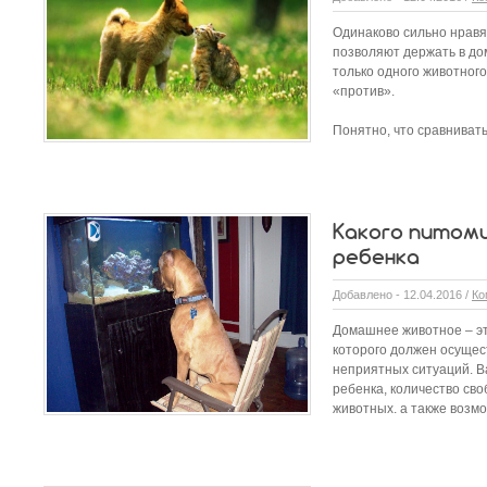
Одинаково сильно нравят
позволяют держать в до
только одного животного
«против».
Понятно, что сравнивать 
Какого питомц
ребенка
Добавлено - 12.04.2016 /
Ко
Домашнее животное – эт
которого должен осущес
неприятных ситуаций. Ва
ребенка, количество св
животных, а также возм