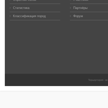
Статистика
Партнёры
Классификация пород
Форум
Терьертория - в