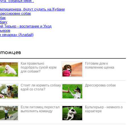
уга "собачья няня".
милиционера, будут судить на Кубани
дрессировке собак
бак
баку
 Терьер - воспитание и Уход
рьеров
 овчарка» (Алабай)
итомцев
Как правильно
Готовим дом к
подобрать сухой корм
появлению щенка
для собаки?
Стоит ли кормить собаку
Дрессировка собак
едой со стола?
Если питомец перестал
Бультерьер - немного о
выполнять команду
характере