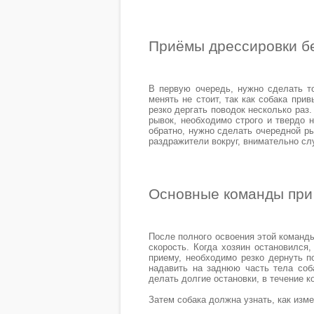
Приёмы дрессировки бе
В первую очередь, нужно сделать то
менять не стоит, так как собака при
резко дергать поводок несколько раз
рывок, необходимо строго и твердо н
обратно, нужно сделать очередной ры
раздражители вокруг, внимательно с
Основные команды при 
После полного освоения этой команды
скорость. Когда хозяин остановился
приему, необходимо резко дернуть по
надавить на заднюю часть тела соба
делать долгие остановки, в течение к
Затем собака должна узнать, как изм