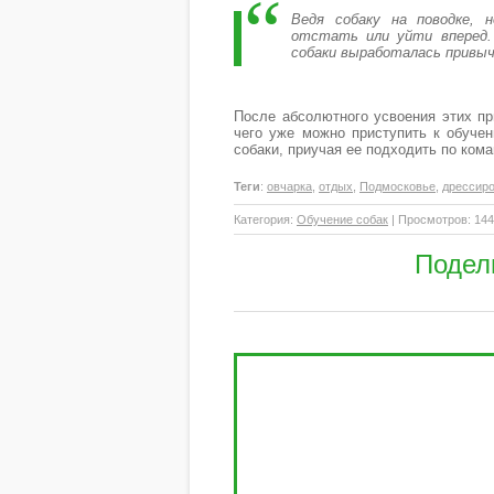
Ведя собаку на поводке, 
отстать или уйти вперед.
собаки выработалась привычк
После абсолютного усвоения этих пр
чего уже можно приступить к обуче
собаки, приучая ее подходить по кома
Теги
:
овчарка
,
отдых
,
Подмосковье
,
дрессир
Категория
:
Обучение собак
|
Просмотров
: 14
Подел