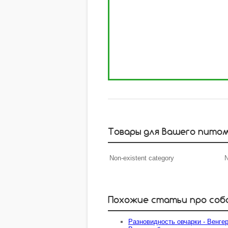
Товары для Вашего пито
Non-existent category
N
Похожие статьи про соб
Разновидность овчарки - Венге