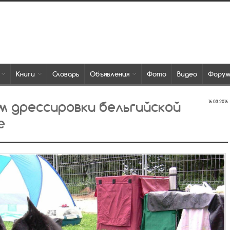
Книги
Словарь
Объявления
Фото
Видео
Фору
м дрессировки бельгийской
16.03.2016
е