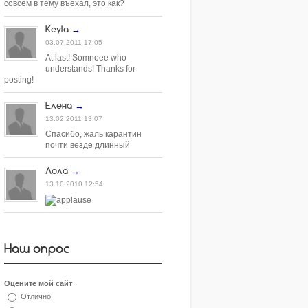
совсем в тему въехал, это как?
Keyla
→
03.07.2011 17:05
At last! Somnoee who
understands! Thanks for
posting!
Елена
→
13.02.2011 13:07
Спасибо, жаль карантин
почти везде длинный
Лола
→
13.10.2010 12:54
Наш опрос
Оцените мой сайт
Отлично