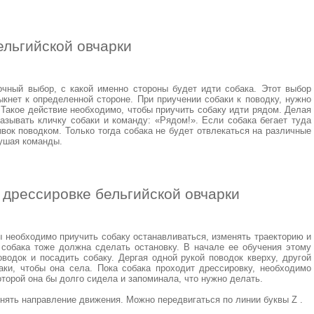
льгийской овчарки
чный выбор, с какой именно стороны будет идти собака. Этот выбор
выкнет к определенной стороне. При приучении собаки к поводку, нужно
. Такое действие необходимо, чтобы приучить собаку идти рядом. Делая
азывать кличку собаки и команду: «Рядом!». Если собака бегает туда
вок поводком. Только тогда собака не будет отвлекаться на различные
лушая команды.
дрессировке бельгийской овчарки
 необходимо приучить собаку останавливаться, изменять траекторию и
, собака тоже должна сделать остановку. В начале ее обучения этому
водок и посадить собаку. Дергая одной рукой поводок кверху, другой
ки, чтобы она села. Пока собака проходит дрессировку, необходимо
оторой она бы долго сидела и запоминала, что нужно делать.
енять направление движения. Можно передвигаться по линии буквы Z .