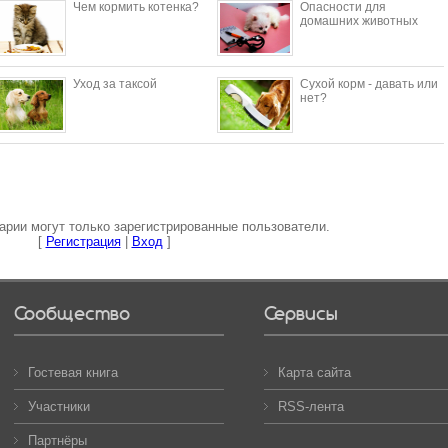
Чем кормить котенка?
Опасности для
домашних животных
Уход за таксой
Сухой корм - давать или
нет?
рии могут только зарегистрированные пользователи.
[
Регистрация
|
Вход
]
Сообщество
Сервисы
Гостевая книга
Карта сайта
Участники
RSS-лента
Партнёры