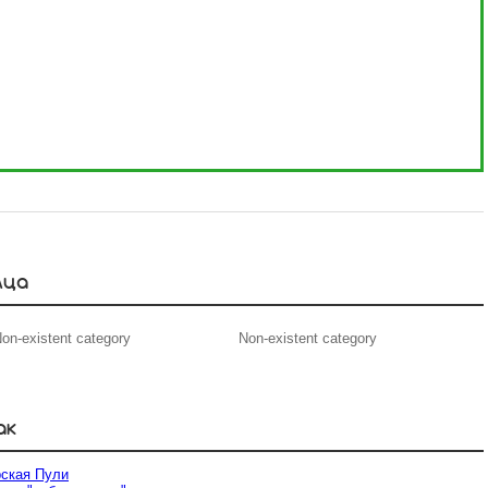
мца
on-existent category
Non-existent category
ак
рская Пули