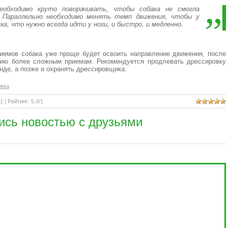
необходимо круто поворачивать, чтобы собака не смогла
 Параллельно необходимо менять темп движения, чтобы у
а, что нужно всегда идти у ноги, и быстро, и медленно.
иемов собака уже проще будет освоить направление движения, после
нию более сложным приемам. Рекомендуется продлевать дрессировку
нде, а позже и охранять дрессировщика.
овка
41 |
Рейтинг
:
5.0
/
1
ись новостью с друзьями