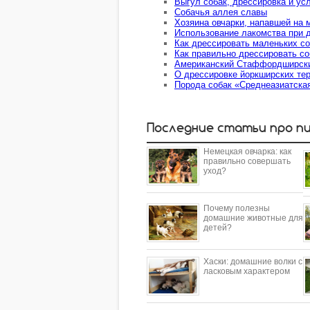
Выгул собак, дрессировка и усл
Собачья аллея славы
Хозяина овчарки, напавшей на 
Использование лакомства при 
Как дрессировать маленьких со
Как правильно дрессировать со
Американский Стаффордширский
О дрессировке йоркширских те
Порода собак «Среднеазиатская
Последние статьи про п
Немецкая овчарка: как
правильно совершать
уход?
Почему полезны
домашние животные для
детей?
​Хаски: домашние волки с
ласковым характером