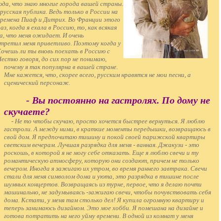
да, что знаю многие города вашей страны.
русская публика. Ведь только в России на
времена Пиаф и Дитрих. Во Франции этого
з, когда я ехала в Россию, то, как всякая
а, что меня ожидает. И очень
стретил меня приветливо. Поэтому когда у
Хочешь ли ты вновь поехать в Россию с
естно говоря, до сих пор не понимаю,
почему я так популярна в вашей стране.
Мне кажется, что, скорее всего, русским нравятся не мои песни, а
сценический персонаж.
- Вы постоянно на гастролях. По дому не
скучаете?
- Не то чтобы скучаю, просто хочется быстрее вернуться. Я люблю
гастроли. А между ними, в краткие моменты передышки, возвращаюсь в
свой дом. Я предпочитаю тишину и покой своей парижской квартиры
светским вечерам. Лучшая разрядка для меня - ванная. Джакузи - это
роскошь, в которой я не могу себе отказать. Еще я люблю свечи и ту
романтическую атмосферу, которую они создают, причем не только
вечером. Иногда я зажигаю их утром, во время раннего завтрака. Свечи
стали для меня символом дома и уюта, это разрядка в тишине после
шумных концертов. Возвращаясь из турне, первое, что я делаю почти
машинально, не задумываясь -зажигаю свечи, чтобы почувствовать себя
дома. Кстати, у меня там столько дел! Я купила огромную квартиру и
теперь занимаюсь дизайном. Это мое хобби. Я помешана на дизайне и
готова потратить на него уйму времени. В одной из комнат у меня