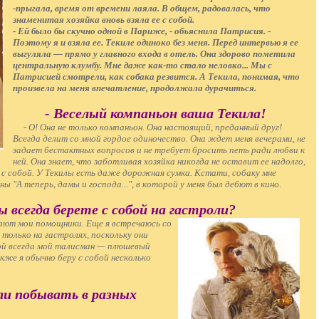
-прыгала, время от времени лаяла. В общем, радовалась, что
знаменитая хозяйка вновь взяла ее с собой.
- Ей было бы скучно одной в Париже, - объяснила Патрисия. -
Поэтому я и взяла ее. Текиле одиноко без меня. Перед интервью я ее
выгуляла — прямо у главного входа в отель. Она здорово пометила
центральную клумбу. Мне даже как-то стало неловко... Мы с
Патрисией смотрели, как собака резвится. А Текила, понимая, что
произвела на меня впечатление, продолжала дурачиться.
- Веселый компаньон ваша Текила!
- О! Она не только компаньон. Она настоящий, преданный друг!
Всегда делит со мной гордое одиночество. Она ждет меня вечерами, не
задает бестактных вопросов и не требует бросить петь ради любви к
ней. Она знает, что заботливая хозяйка никогда не оставит ее надолго,
 с собой. У Текилы есть даже дорожная сумка. Кстати, собаку мне
 "А теперь, дамы и господа...", в которой у меня был дебют в кино.
вы всегда берете с собой на гастроли?
ают мои помощники. Еще я встречаюсь со
только на гастролях, поскольку они
ной всегда мой талисман — плюшевый
кже я обычно беру с собой несколько
ели побывать в разных