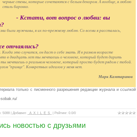
черные стены, которые сочетаются с белым декором. А вообще, я люблю
стиль барокко.
- Кстати, вот вопрос о любви: вы
а?
зни были мужчины, я их по-прежнему люблю. Со всеми я рассталась,
уже отчаялись?
Когда это случится, он даст о себе знать. И в разном возрасте
 что в двадцать лет ты мечтаешь о человеке, который будет дарить
 ты мечтаешь о реальном человеке, который просто будет рядом с тобой.
угом "принце". Конкретных идеалов у меня нет.
Марк Камтаринов
териала только с писменного разрешения редакции журнала и ссылкой
-sobak.ru/
в
: 5088 |
Добавил
:
_A_X_I_L_E_S_
|
Рейтинг
:
0.0
/
0
ись новостью с друзьями