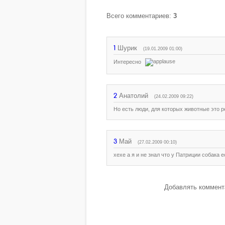
Всего комментариев
:
3
1
Шурик
(19.01.2009 01:00)
Интересно
2
Анатолий
(24.02.2009 09:22)
Но есть люди, для которых животные это 
3
Май
(27.02.2009 00:10)
хехе а я и не знал что у Патриции собака е
Добавлять коммента