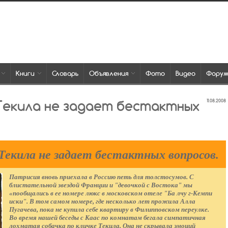
Книги
Словарь
Объявления
Фото
Видео
Фору
Текила не задает бестактных
11.08.2008
кила не задает бестактных вопросов.
Патрисия вновь приехала в Россию петь для толстосумов. С
блистательной звездой Франции и "девочкой с Востока" мы
«пообщались в ее номере люкс в московском отеле "Ба лчу г-Кемпи
иски". В том самом номере, где несколько лет прожила Алла
Пугачева, пока не купила себе квартиру в Филипповском переулке.
Во время нашей беседы с Каас по комнатам бегала симпатичная
лохматая собачка по кличке Текила. Она не скрывала эмоций