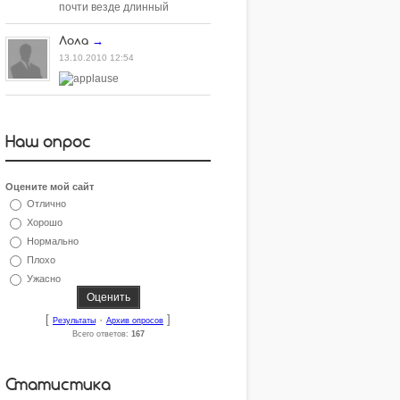
почти везде длинный
Лола
→
13.10.2010 12:54
Наш опрос
Оцените мой сайт
Отлично
Хорошо
Нормально
Плохо
Ужасно
[
·
]
Результаты
Архив опросов
Всего ответов:
167
Статистика