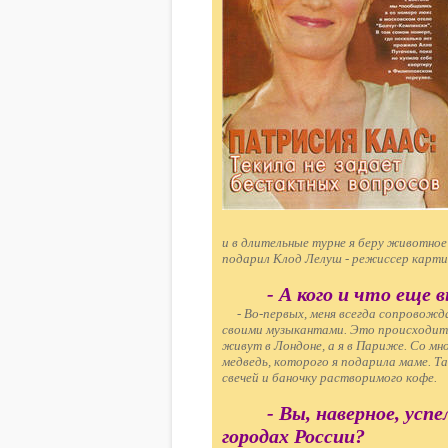
и в длительные турне я беру животное
подарил Клод Лелуш - режиссер картины
- А кого и что еще 
- Во-первых, меня всегда сопровожд
своими музыкантами. Это происходит 
живут в Лондоне, а я в Париже. Со м
медведь, которого я подарила маме. Та
свечей и баночку растворимого кофе.
- Вы, наверное, усп
городах России?