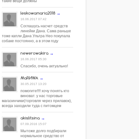
такие вещи должны
быть анатомически правильными...
leskowamaria2018
→
16.06.2017 07:42
Соглашусь насчет средств
линейки Дана. Сама раньше
тоже капли Дана Ультра Нео покупала
собаке постоянно, а в этом году
оказалось, они теперь...
newerowakira
→
16.06.2017 05:30
Спасибо, очень актуально!
МаRИWA
→
30.05.2017 13:20
помогите!!!! хочу понять кто
виноват. у нас торговые
магазинчики(торговля через прилавок),
всегда заходили туда с питомцем
ЛЮСИ-мраморный той...
akislitsina
→
07.09.2016 15:07
Мытоже долго подбирали
нормальное средство от