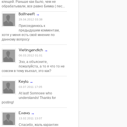
клещей. Раньше как было, чем не
обрабатывали, все равно Бимка ( пес...
Bolfneeft
→
29.04.2012 03:38
Присоединюсь к
предыдушим комментам,
хотя у меня есть своё мнение по
данному вопросу
Vietingendich
→
06.03.2012 01:01
Эээ, а объясните,
пожалуйста, а то я что то не
совсем в тему въехал, это как?
Keyla
→
03.07.2011 17:05
At last! Somnoee who
understands! Thanks for
posting!
Елена
→
13.02.2011 13:07
Спасибо, жаль карантин