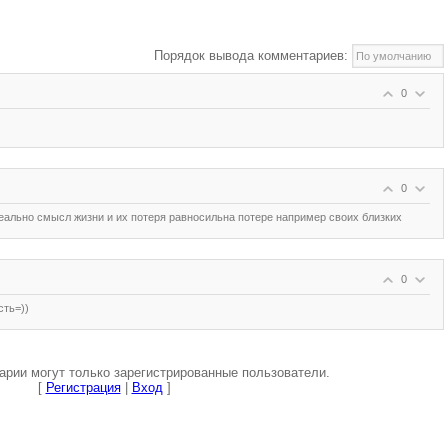
Порядок вывода комментариев:
0
0
реально смысл жизни и их потеря равносильна потере например своих близких
0
сть=))
рии могут только зарегистрированные пользователи.
[
Регистрация
|
Вход
]