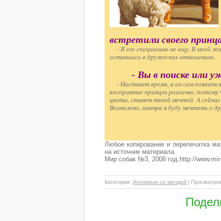
встретили своего принц
- Я его специально не ищу. В моей жи
оставшись в дружеских отношениях.
- Вы в поиске или 
- Настанет время, и он сам появится. 
восприятие принцев различно, потому
цветы, станет твоей мечтой. А сейчас
Возможно, завтра я буду мечтать о др
Любое копирование и перепечатка ма
на источник материала.
Мир собак №3, 2008 год.http://www.mir
Категория
:
Интервью со звездой
|
Просмотро
Подел