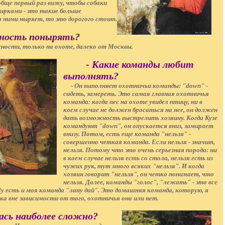
ообще первый раз вижу, чтобы собаки
чирками - это такие больше
а ними ныряет, то это дорогого стоит.
жность понырять?
ности, только на охоте, далеко от Москвы.
- Какие команды любит
выполнять?
- Он выполняет охотничьи команды: "down" -
сидеть, замереть. Это самая главная охотничья
команда: когда пес на охоте увидел птицу, ни в
коем случае не должен бросаться на нее, он должен
дать возможность выстрелить хозяину. Когда Кузе
командуют "down", он опускается вниз, замирает
внизу. Потом, есть еще команда "нельзя" -
совершенно четкая команда. Если нельзя - значит,
нельзя. Потому что это очень серьезная порода: ни
в коем случае нельзя есть со стола, нельзя есть из
чужих рук, тут много всяких "нельзя". И когда
хозяин говорит "нельзя", он четко понимает, что
нельзя. Далее, команды "голос", "лежать" - это все
у есть и моя команда "лапу дай". Это домашняя команда, которую, я
а вне зависимости от того, охотничья она или нет.
лась наиболее сложно?