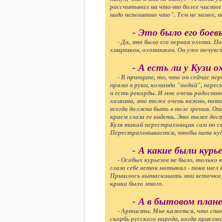
рассчитывал на что-то более чистое и
надо непонятно что". Тем не менее, по
- Это было его бое
- Да, это была его первая охота. П
хищников, охотников. Он уже почувс
- А есть ли у Кузи 
- В принципе, то, что он сейчас пер
прямо в руки, команда "подай", перес
и есть рекорды. И мне очень радостн
хозяина, это тоже очень важно, пото
всегда должна быть в поле зрения. Он
краем глаза ее видеть. Это тоже дос
Кузя такой перестраховщик сам по с
Перестраховывается, чтобы папа куда
- А какие были курь
- Особых курьезов не было, только 
глаза себе веток натыкал - пока шел в
Пришлось вытаскивать эти веточки у н
крика было много.
- А в бытовом плане
- Артисты. Мне кажется, что спани
скорбь русского народа, когда приезж