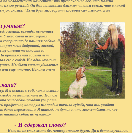
о по человеческим качествам это превосходило все, что можно
ь из его регалий. Он был настолько близким членом семьи, что в какой-
муж сказал: "Если Кузя заговорит человеческим языком, я не
 и умным?
дложения, взгляды, выполнял
я. У него была неимоверная
о совершенно домашняя собака. Я
окорил меня добротой, лаской,
 еще ответственность за
 На протяжении восьми лет
ал его с собой. И в один момент
нулась. Мы были сильно удивлены:
 или еще что-то. Искали очень
скали?
у. Мы искали с собаками, искали
следов не нашли, ничего! Потом
 что эти собаки уходят умирать
ей профессии, которую им предназначила судьба, что они уходят
чень долго переживали. Я никогда не думала, что может быть такое
е никаких собак не нужно...»
- И сдержал слово?
- Нет, он не смог жить без четвероногого друга! Да и дети скучали по