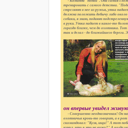
- Команда "подай". Она самая сложн
тренировать с самого детства. "Пода
стреляют в нее из ружья, утка падает
должна положить добычу либо около н
собаки, я знаю, подают подстреленную
в руки. Утка падает в какое-то болото
гораздо ближе, чем до охотника. Тот 
так и делал - до ближайшего берега.
он впервые увидел живу
- Совершенно неоднозначная! Он нача
охотничья кровь-то говорит, а в рот
скомандовал: "Кузя, ищи!" А тот поб
кинул, что я это не вижу?" А когда у