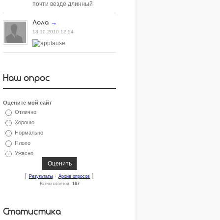
почти везде длинный
Лола
→
13.10.2010 12:54
Наш опрос
Оцените мой сайт
Отлично
Хорошо
Нормально
Плохо
Ужасно
[
·
]
Результаты
Архив опросов
Всего ответов:
167
Статистика