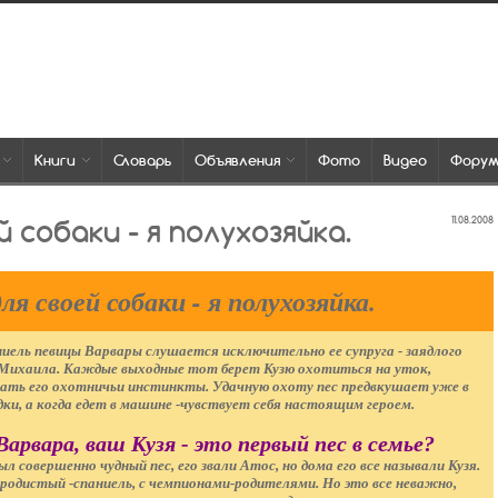
Книги
Словарь
Объявления
Фото
Видео
Фору
й собаки - я полухозяйка.
11.08.2008
я своей собаки - я полухозяйка.
иель певицы Варвары слушается исключительно ее супруга - заядлого
Михаила. Каждые выходные тот берет Кузю охотиться на уток,
ать его охотничьи инстинкты. Удачную охоту пес предвкушает уже в
дки, а когда едет в машине -чувствует себя настоящим героем.
 Варвара, ваш Кузя - это первый пес в семье?
л совершенно чудный пес, его звали Атос, но дома его все называли Кузя.
родистый -спаниель, с чемпионами-родителями. Но это все неважно,