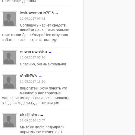
такие вещи должны
быть анатомически правильными...
leskowamaria2018
→
16.06.2017 07:42
Соглашусь насчет средств
линейки Дана. Сама раньше
тоже капли Дана Ультра Нео покупала
собаке постоянно, а в этом году
оказалось, они теперь...
newerowakira
→
16.06.2017 05:30
Спасибо, очень актуально!
МаRИWA
→
30.05.2017 13:20
помогите!!!! хочу понять кто
виноват. у нас торговые
магазинчики(торговля через прилавок),
всегда заходили туда с питомцем
ЛЮСИ-мраморный той...
akislitsina
→
07.09.2016 15:07
Мытоже долго подбирали
нормальное средство от