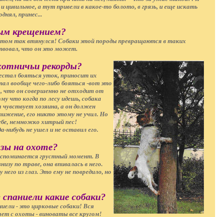
 цивильное, а тут привели в какое-то болото, в грязь, и еще искать
днял, принес...
вым крещением?
отом так втянулся! Собаки этой породы превращаются в таких
твовал, что он это может.
охотничьи рекорды?
естал бояться уток, приносит их
тал вообще чего-либо бояться -вот это
о, что он совершенно не отходит от
му что когда по лесу идешь, собака
а чувствует хозяина, а он должен
тижение, его никто этому не учил. Но
ебе, немножко хитрый пес!
-нибудь не ушел и не оставил его.
езы на охоте?
вспоминается грустный момент. В
низу по траве, она впивалась в него.
его из глаз. Это ему не повредило, но
 спаниели какие собаки?
ели - это цирковые собаки! Вся
ает с охоты - виноваты все кругом!