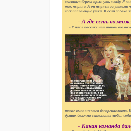
высокого берега прыгнуть в воду. Я в
так ныряли. А он ныряет за утками 
водоплавающие утки. И если собака з
- А где есть возмо
- У нас в поселке нет такой возмож
тоже выполняется беспрекословно. Н
думаю, должна выполнять любая собак
- Какая команда да