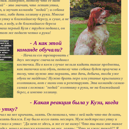
ая. Наверное, потому что ее надо
й" - это значит, что летит утка,
, и звучит команда "подай"; и собака
ог, либо дать хозяину в руки. Многие
 утку к ближайшему берегу, к суше, а не
, в воду, и до ближайшего берега
наш первый Кузя с трудом подавал, он
 Этот же подает четко в руки!
- А как этой
команде обучали?
- Начали его тренировать с
двух месяцев: сначала подавал
косточки. Ни в коем случае нельзя кидать такие предметы,
как тапочки или обувь, потому что собака будет приучена к
тому, что нужно это порвать, это дичь, добыча, тогда уже
обуви не найдешь! Нужно брать перо или утиные крылышки у
охотников, вот с ними они и репетируют. Эта команда самая-
самая сложная: "подай" охотнику в руки, не на ближайший
берег, а именно хозяину.
- Какая реакция была у Кузи, когда
ю утку?
л на нее кричать, лаять. Он понимал, что с ней надо что-то делать,
 взять боялся. Ему было всего пять месяцев. Муж подстрелил утку и
ежал к утке: "Да нет ее здесь, я же ее не вижу! Что ты там мне такое
видел, начал всячески кричать на нее, лаять: "Что за ужас такой?! Я