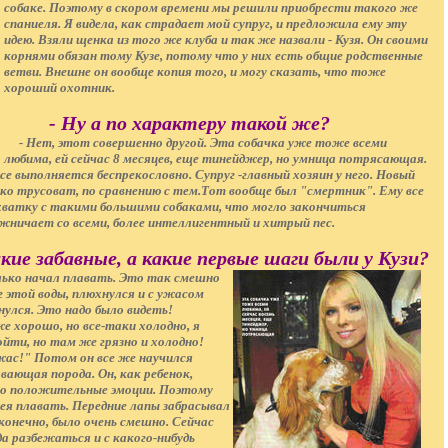
собаке. Поэтому в скором времени мы решили приобрести такого же
спаниеля. Я видела, как страдает мой супруг, и предложила ему эту
идею. Взяли щенка из того же клуба и так же назвали - Кузя. Он своими
корнями обязан тому Кузе, потому что у них есть общие родственные
ветви. Внешне он вообще копия того, и могу сказать, что тоже
хороший охотник.
- Ну а по характеру такой же?
- Нет, этот совершенно другой. Эта собачка уже тоже всеми
любима, ей сейчас 8 месяцев, еще тинейджер, но умница потрясающая.
се выполняется беспрекословно. Супруг -главный хозяин у него. Новый
ко трусоват, по сравнению с тем.Тот вообще был "смертник". Ему все
хватку с такими большими собаками, что могло закончиться
жничает со всеми, более интеллигентный и хитрый пес.
кие забавные, а какие первые шаги были у Кузи?
лько начал плавать. Это так смешно
г этой воды, плюхнулся и с ужасом
улся. Это надо было видеть!
е хорошо, но все-таки холодно, я
ойти, но там же грязно и холодно!
ужас!" Потом он все же научился
ающая порода. Он, как ребенок,
ко положительные эмоции. Поэтому
мея плавать. Передние лапы забрасывал
конечно, было очень смешно. Сейчас
да разбежаться и с какого-нибудь