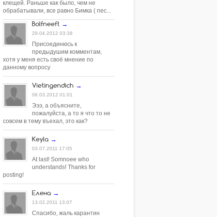
клещей. Раньше как было, чем не
обрабатывали, все равно Бимка ( пес...
Bolfneeft
→
29.04.2012 03:38
Присоединюсь к
предыдушим комментам,
хотя у меня есть своё мнение по
данному вопросу
Vietingendich
→
06.03.2012 01:01
Эээ, а объясните,
пожалуйста, а то я что то не
совсем в тему въехал, это как?
Keyla
→
03.07.2011 17:05
At last! Somnoee who
understands! Thanks for
posting!
Елена
→
13.02.2011 13:07
Спасибо, жаль карантин