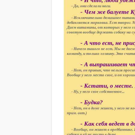
- И что, люди убеж
- Да, они сделали ноги.
- Чем же балуете К
- Исключительно домашнее питание -
добавляется морковка. Ест творог. Мо
Даем витамины, от которых у него с
советую вообще держать собаку на с
- А что ест, не при
- Ничего такого не ест. Мы не даем 
команду, и только хозяину. Это счи
- А выпрашивает ч
- Нет, он привык, что нельзя просит
Вообще у него место свое, и он хорош
- Кстати, о месте.
- Ну, у него свое собственное...
- Будка?
- Нет, он в доме живет, у него не ко
прим. авт.)
- Как себя ведет в 
- Вообще, он живет в предбаннике. 
собака и ей не место в доме.