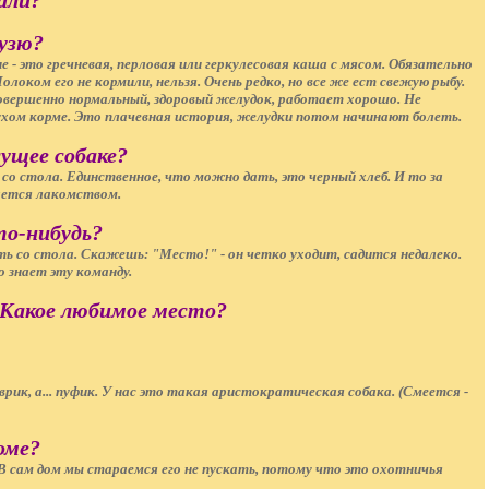
али?
узю?
 это гречневая, перловая или геркулесовая каша с мясом. Обязательно
локом его не кормили, нельзя. Очень редко, но все же ест свежую рыбу.
овершенно нормальный, здоровый желудок, работает хорошо. Не
ухом корме. Это плачевная история, желудки потом начинают болеть.
сущее собаке?
со стола. Единственное, что можно дать, это черный хлеб. И то за
тается лакомством.
то-нибудь?
ь со стола. Скажешь: "Место!" - он четко уходит, садится недалеко.
о знает эту команду.
 Какое любимое место?
врик, а... пуфик. У нас это такая аристократическая собака. (Смеется -
доме?
В сам дом мы стараемся его не пускать, потому что это охотничья