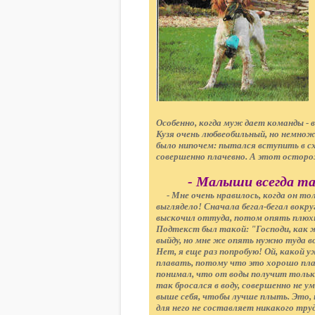
Особенно, когда муж дает команды - в
Кузя очень любвеобильный, но немнож
было нипочем: пытался вступить в с
совершенно плачевно. А этот осторо
- Малыши всегда та
- Мне очень нравилось, когда он то
выглядело! Сначала бегал-бегал вокру
выскочил оттуда, потом опять плюхн
Подтекст был такой: "Господи, как ж
выйду, но мне же опять нужно туда в
Нет, я еще раз попробую! Ой, какой 
плавать, потому что это хорошо плав
понимал, что от воды получит толь
так бросался в воду, совершенно не у
выше себя, чтобы лучше плыть. Это, 
для него не составляет никакого тру