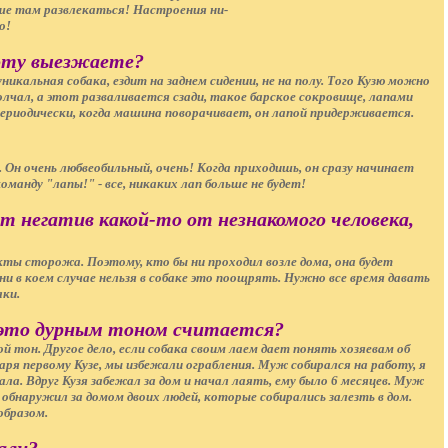
ше там развлекаться! Настроения ни-
о!
хоту выезжаете?
икальная собака, ездит на заднем сидении, не на полу. Того Кузю можно
молчал, а этот разваливается сзади, такое барское сокровище, лапами
 периодически, когда машина поворачивает, он лапой придерживается.
Он очень любвеобильный, очень! Когда приходишь, он сразу начинает
манду "лапы!" - все, никаких лап больше не будет!
ет негатив какой-то от незнакомого человека,
ы сторожа. Поэтому, кто бы ни проходил возле дома, она будет
ни в коем случае нельзя в собаке это поощрять. Нужно все время давать
аки.
- это дурным тоном считается?
й тон. Другое дело, если собака своим лаем дает понять хозяевам об
аря первому Кузе, мы избежали ограбления. Муж собирался на работу, я
пала. Вдруг Кузя забежал за дом и начал лаять, ему было 6 месяцев. Муж
 обнаружил за домом двоих людей, которые собирались залезть в дом.
образом.