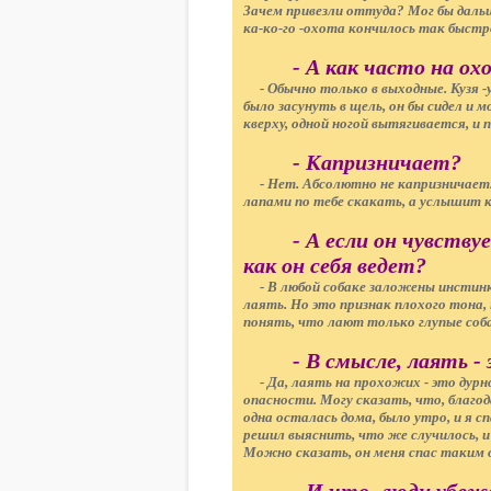
Зачем привезли оттуда? Мог бы даль
ка-ко-го -охота кончилось так быстр
- А как часто на о
- Обычно только в выходные. Кузя -ун
было засунуть в щель, он бы сидел и 
кверху, одной ногой вытягивается, и
- Капризничает?
- Нет. Абсолютно не капризничает. 
лапами по тебе скакать, а услышит ко
- А если он чувству
как он себя ведет?
- В любой собаке заложены инстинкт
лаять. Но это признак плохого тона, 
понять, что лают только глупые соб
- В смысле, лаять 
- Да, лаять на прохожих - это дурно
опасности. Могу сказать, что, благод
одна осталась дома, было утро, и я с
решил выяснить, что же случилось, и
Можно сказать, он меня спас таким 