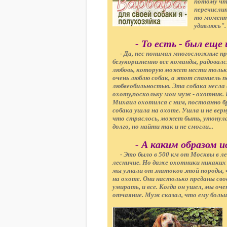
потому чт
перечислит
то момент 
удивлюсь".
- То есть - был еще
- Да, пес понимал многосложные пре
безукоризненно все команды, радовалс
любовь, которую может нести тольк
очень люблю собак, а этот спаниель п
любвеобильностью. Эта собака несла
охоту,поскольку мои муж - охотник.
Михаил охотился с ним, постоянно бр
собака ушла на охоте. Ушла и не вер
что стряслось, может быть, утонула
долго, но найти так и не смогли...
- А каким образом и
- Это было в 500 км от Москвы в лес
лесничие. Но даже охотники никаких 
мы узнали от знатоков этой породы,
на охоте. Они настолько преданы сво
умирать, и все. Когда он ушел, мы о
отчаяние. Муж сказал, что ему больш