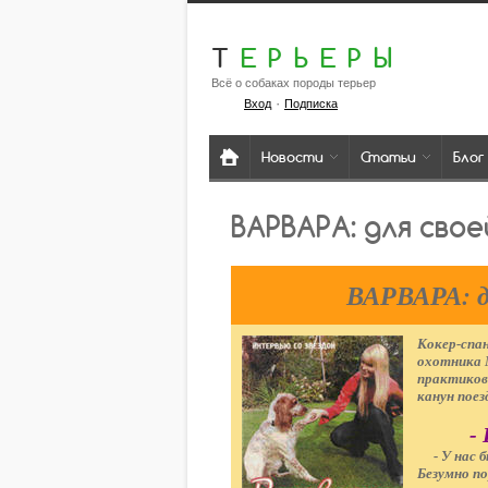
Т
ЕРЬЕРЫ
Всё о собаках породы терьер
·
Вход
Подписка
Новости
Статьи
Блог
ВАРВАРА: для свое
ВАРВАРА: дл
Кокер-спан
охотника 
практиков
канун поез
-
- У нас бы
Безумно по