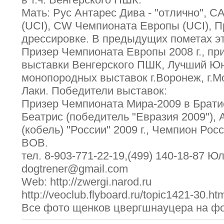
Мать: Рус Антарес Дива - "отлично", С
(UCI), CW Чемпионата Европы (UCI), П
дрессировке. В предыдущих пометах э
Призер Чемпионата Европы 2008 г., пр
выставки Венгерского ПШК, Лучший Юн
монопородных выставок г.Воронеж, г.М
Лаки. Победители выставок:
Призер Чемпионата Мира-2009 в Братис
Беатрис (победитель "Евразия 2009"), 
(кобель) "России" 2009 г., Чемпион Ро
BOB.
тел. 8-903-771-22-19,(499) 140-18-87 Юл
dogtrener@gmail.com
Web: http://zwergi.narod.ru
http://veoclub.flyboard.ru/topic1421-30.ht
Все фото щенков цвергшнауцера на ф