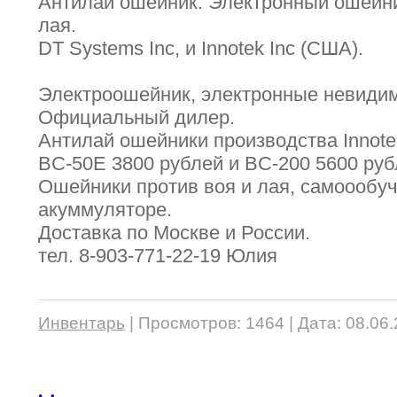
Антилай ошейник. Электронный ошейни
лая.
DT Systems Inc, и Innotek Inc (США).
Электроошейник, электронные невидим
Официальный дилер.
Антилай ошейники производства Innotek
BC-50E 3800 рублей и BC-200 5600 руб
Ошейники против воя и лая, самоообуч
акуммуляторе.
Доставка по Москве и России.
тел. 8-903-771-22-19 Юлия
Инвентарь
|
Просмотров:
1464
|
Дата:
08.06